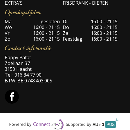
EXTRA'S
FRISDRANK - BIEREN
Openingstijden
Ma
gesloten
Di
16:00 - 21:15
Wo
16:00 - 21:15
Do
16:00 - 21:15
Vr
16:00 - 21:15
Za
16:00 - 21:15
Zo
16:00 - 21:15
Feestdag
16:00 - 21:15
Contact informatie
Pappy Patat
Zoellaan 37
3150 Haacht
Tel.:
016 84 77 90
BTW:
BE 0748.403.005
Supp
Powered by Connect24-7