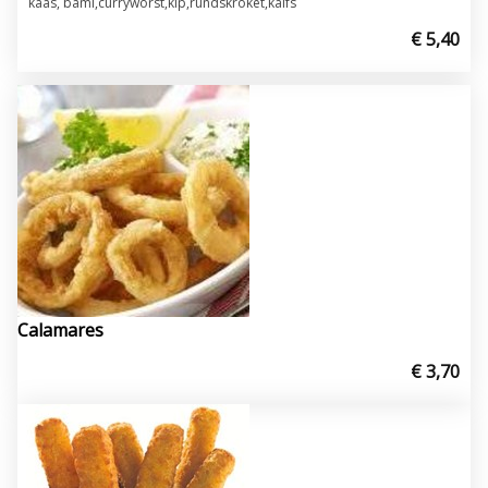
kaas, bami,curryworst,kip,rundskroket,kalfs
€ 5,40
Calamares
€ 3,70