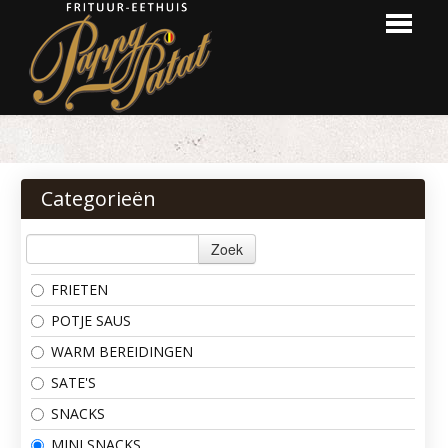
HOME
BESTELLEN
Categorieën
MENU
Zoek
LOGIN
FRIETEN
CONTACT
POTJE SAUS
WARM BEREIDINGEN
SATE'S
SNACKS
MINI SNACKS