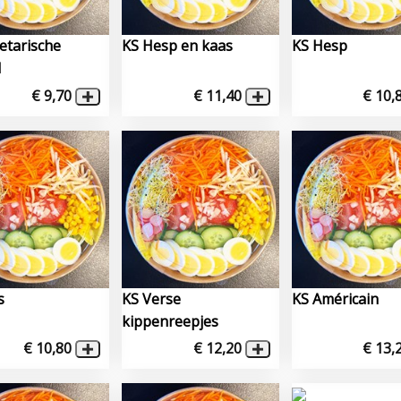
etarische
KS Hesp en kaas
KS Hesp
l
€ 9,70
€ 11,40
€ 10,
s
KS Verse
KS Américain
kippenreepjes
€ 10,80
€ 12,20
€ 13,