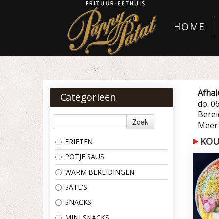
HOME
Afhal
Categorieën
do. 0
Bereid
Zoek
Meer
KOU
FRIETEN
POTJE SAUS
WARM BEREIDINGEN
SATE'S
SNACKS
MINI SNACKS